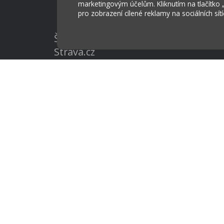
marketingovým účelům. Kliknutím na tlačítko
pro zobrazení cílené reklamy na sociálních sít
Škola Online
Strava.cz
Základní škola a Mateřská škola Ost
Tvorba webových stránek weboa.cz