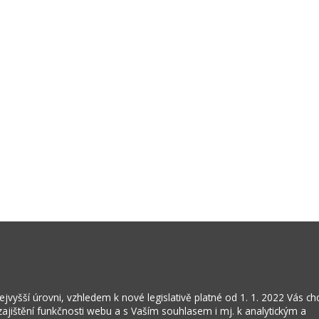
vyšší úrovni, vzhledem k nové legislativě platné od 1. 1. 2022 Vás c
jištění funkčnosti webu a s Vaším souhlasem i mj. k analytickým a