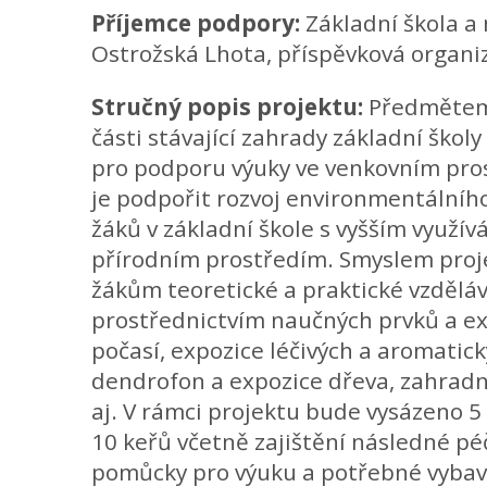
Příjemce podpory:
Základní škola a
Ostrožská Lhota, příspěvková organi
Stručný popis projektu:
Předmětem 
části stávající zahrady základní škol
pro podporu výuky ve venkovním pros
je podpořit rozvoj environmentálního
žáků v základní škole s vyšším využí
přírodním prostředím. Smyslem proj
žákům teoretické a praktické vzděláv
prostřednictvím naučných prvků a ex
počasí, expozice léčivých a aromatický
dendrofon a expozice dřeva, zahrad
aj. V rámci projektu bude vysázeno 
10 keřů včetně zajištění následné p
pomůcky pro výuku a potřebné vybav