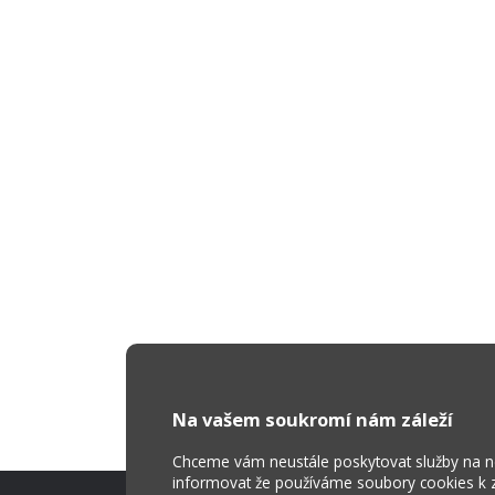
Na vašem soukromí nám záleží
Chceme vám neustále poskytovat služby na nej
informovat že používáme soubory cookies k za