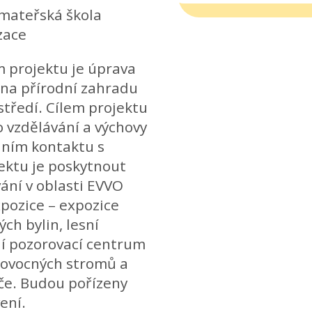
 mateřská škola
zace
projektu je úprava
y na přírodní zahradu
tředí. Cílem projektu
 vzdělávání a výchovy
váním kontaktu s
ektu je poskytnout
ání v oblasti EVVO
pozice – expozice
ch bylin, lesní
ní pozorovací centrum
5 ovocných stromů a
éče. Budou pořízeny
ení.