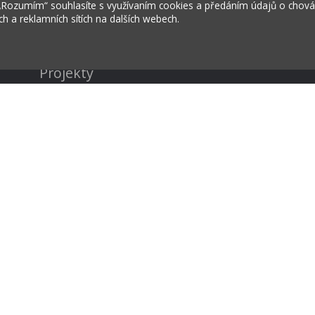
 „Rozumím“ souhlasíte s využívaním cookies a předáním údajů o chov
ích a reklamních sítích na dalších webech.
Kontakty
Projekty
Virtuální prohlídka
rožská Lhota