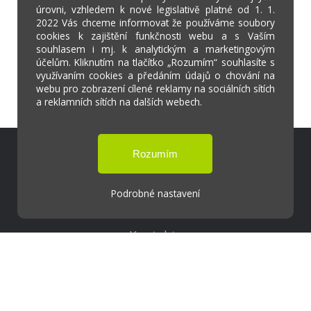
úrovni, vzhledem k nové legislativě platné od 1. 1.
2022 Vás chceme informovat že používáme soubory
cookies k zajištění funkčnosti webu a s Vaším
souhlasem i mj. k analytickým a marketingovým
účelům. Kliknutím na tlačítko „Rozumím“ souhlasíte s
využívaním cookies a předáním údajů o chování na
webu pro zobrazení cílené reklamy na sociálních sítích
a reklamních sítích na dalších webech.
Škola Online
Strava.cz
Podrobné nastavení
Kontakty
Projekty
Virtuální prohlídka