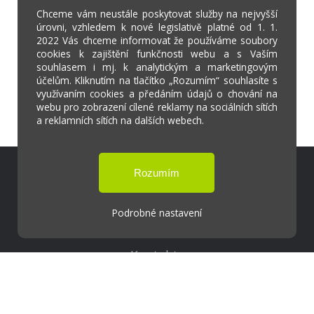
Chceme vám neustále poskytovat služby na nejvyšší
úrovni, vzhledem k nové legislativě platné od 1. 1.
2022 Vás chceme informovat že používáme soubory
cookies k zajištění funkčnosti webu a s Vaším
souhlasem i mj. k analytickým a marketingovým
účelům. Kliknutím na tlačítko „Rozumím“ souhlasíte s
využívaním cookies a předáním údajů o chování na
webu pro zobrazení cílené reklamy na sociálních sítích
a reklamních sítích na dalších webech.
Škola Online
Strava.cz
Podrobné nastavení
Kontakty
Projekty
Virtuální prohlídka