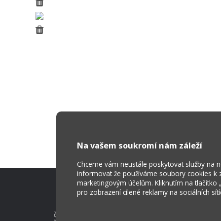
Na vašem soukromí nám záleží
Chceme vám neustále poskytovat služby na nej
informovat že používáme soubory cookies k za
marketingovým účelům. Kliknutím na tlačítko
pro zobrazení cílené reklamy na sociálních sít
Škola Online