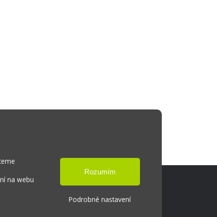
hceme
ání na webu
Podrobné nastavení
Cookies