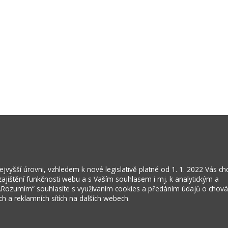
vyšší úrovni, vzhledem k nové legislativě platné od 1. 1. 2022 Vás c
jištění funkčnosti webu a s Vaším souhlasem i mj. k analytickým a
 „Rozumím“ souhlasíte s využívaním cookies a předáním údajů o chov
ích a reklamních sítích na dalších webech.
Kontakty