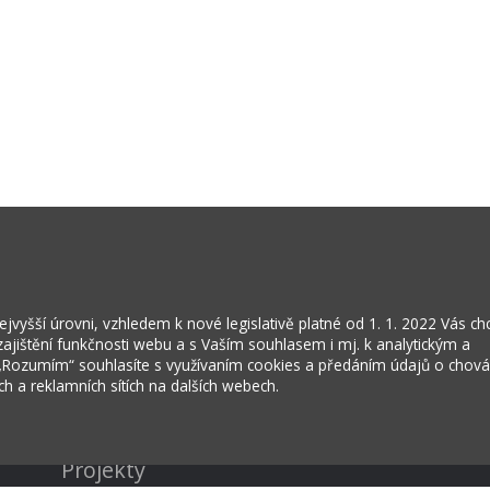
vyšší úrovni, vzhledem k nové legislativě platné od 1. 1. 2022 Vás c
jištění funkčnosti webu a s Vaším souhlasem i mj. k analytickým a
 „Rozumím“ souhlasíte s využívaním cookies a předáním údajů o chov
ích a reklamních sítích na dalších webech.
Kontakty
Projekty