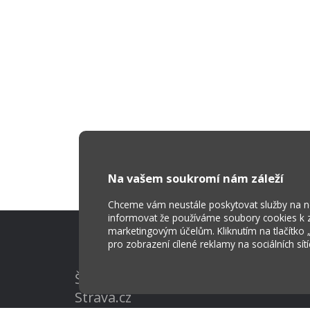
Na vašem soukromí nám záleží
Chceme vám neustále poskytovat služby na nej
informovat že používáme soubory cookies k za
marketingovým účelům. Kliknutím na tlačítko
pro zobrazení cílené reklamy na sociálních sít
Škola Online
Strava.cz