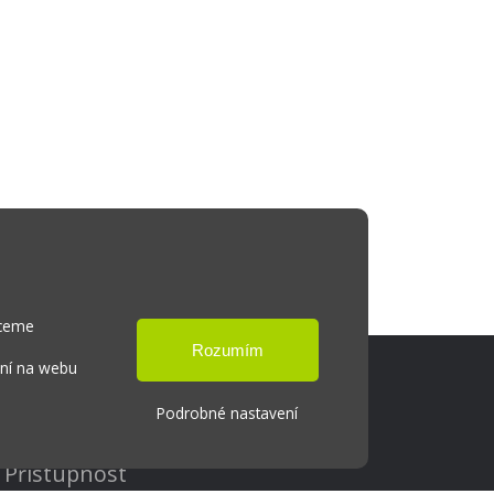
hceme
ání na webu
Podrobné nastavení
Cookies
Přístupnost