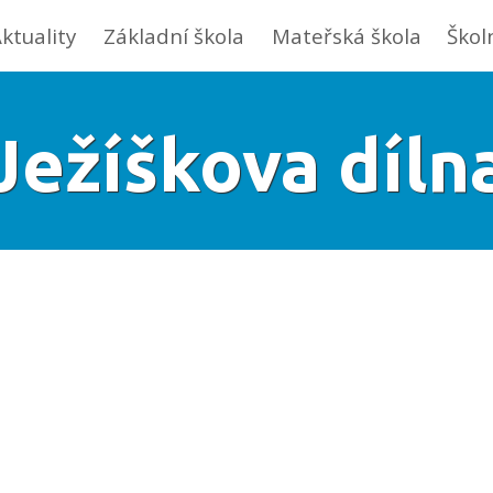
ktuality
Základní škola
Mateřská škola
Škol
Ježíškova díln