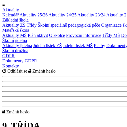
≡
Aktuality
Kalendář
Aktuality 25/26
Aktuality 24/25
Aktuality 23/24
Aktuality 2
Základní škola
Aktuality ZŠ
Třídy
Školní speciálně pedagogická péče
Organizace šk
Mateřská škola
Aktuality MŠ
Plán aktivit
O školce
Provozní informace
Třídy MŠ
Do
Školní jídelna
Aktuality jídelna
Jídelní lístek ZŠ
Jídelní lístek MŠ
Platby
Dokumenty 
Školní družina
GDPR
Dokumenty GDPR
Kontakty
Odhlásit se
Změnit heslo
Změnit heslo
9. TŘÍDA