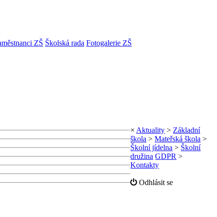
aměstnanci ZŠ
Školská rada
Fotogalerie ZŠ
×
Aktuality
>
Základní
škola
>
Mateřská škola
>
Školní jídelna
>
Školní
družina
GDPR
>
Kontakty
Odhlásit se