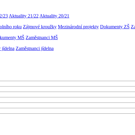
2/23
Aktuality 21/22
Aktuality 20/21
olního roku
Zájmové kroužky
Mezinárodní projekty
Dokumenty ZŠ
Z
kumenty MŠ
Zaměstnanci MŠ
jídelna
Zaměstnanci jídelna