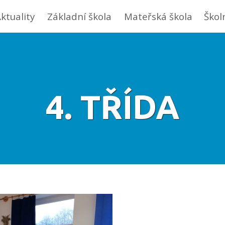
ktuality
Základní škola
Mateřská škola
Škol
4. TŘÍDA