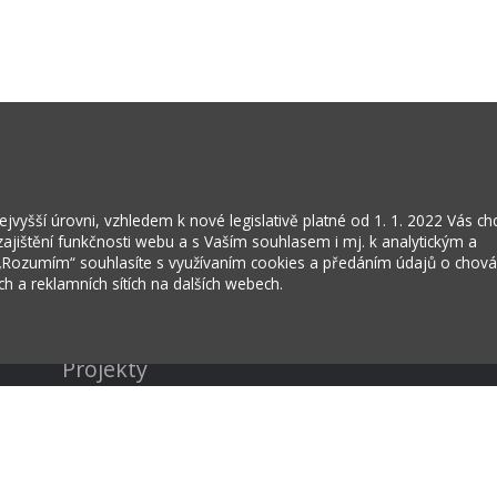
vyšší úrovni, vzhledem k nové legislativě platné od 1. 1. 2022 Vás c
jištění funkčnosti webu a s Vaším souhlasem i mj. k analytickým a
 „Rozumím“ souhlasíte s využívaním cookies a předáním údajů o chov
ích a reklamních sítích na dalších webech.
Kontakty
Projekty
Virtuální prohlídka