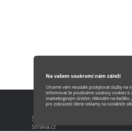
Na vašem soukromí nám záleží
Chceme vám neustále poskytovat služby na nej
informovat že používáme soubory cookies k za
marketingovým účelům. Kliknutím na tlačítko
pro zobrazení cílené reklamy na sociálních sít
Škola Online
Strava.cz