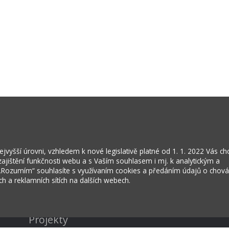
vyšší úrovni, vzhledem k nové legislativě platné od 1. 1. 2022 Vás c
jištění funkčnosti webu a s Vaším souhlasem i mj. k analytickým a
 „Rozumím“ souhlasíte s využívaním cookies a předáním údajů o chov
ích a reklamních sítích na dalších webech.
Kontakty
Projekty