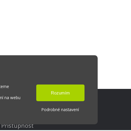
hceme
ání na webu
Podrobné nastavení
Cookies
Přístupnost