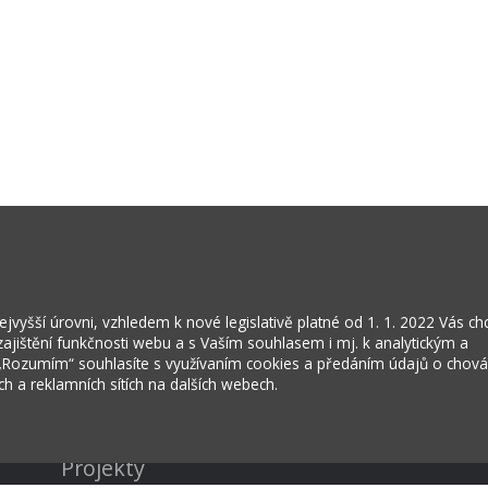
vyšší úrovni, vzhledem k nové legislativě platné od 1. 1. 2022 Vás c
jištění funkčnosti webu a s Vaším souhlasem i mj. k analytickým a
 „Rozumím“ souhlasíte s využívaním cookies a předáním údajů o chov
ích a reklamních sítích na dalších webech.
Kontakty
Projekty