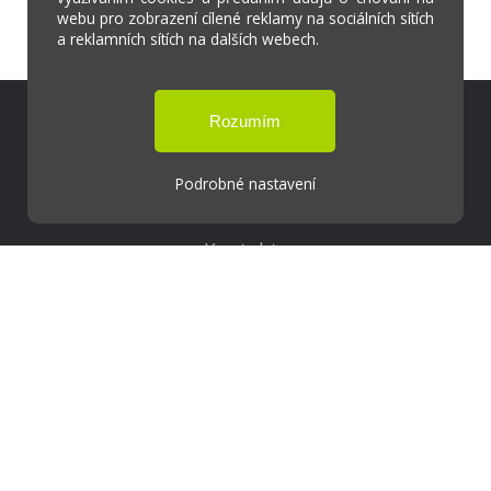
webu pro zobrazení cílené reklamy na sociálních sítích
a reklamních sítích na dalších webech.
Škola Online
Strava.cz
Podrobné nastavení
Kontakty
Projekty
Virtuální prohlídka
Cookies
Přístupnost
Přihlášení