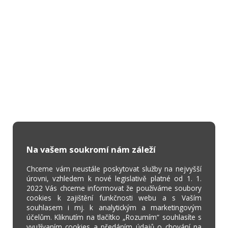
Na vašem soukromí nám záleží
Chceme vám neustále poskytovat služby na nejvyšší
úrovni, vzhledem k nové legislativě platné od 1. 1.
2022 Vás chceme informovat že používáme soubory
cookies k zajištění funkčnosti webu a s Vaším
souhlasem i mj. k analytickým a marketingovým
účelům. Kliknutím na tlačítko „Rozumím“ souhlasíte s
využívaním cookies a předáním údajů o chování na