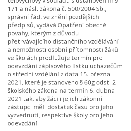
tělovýchovy v souladu s ustanovením §
171 a násl. zákona č. 500/2004 Sb.,
správní řád, ve znění pozdějších
předpisů, vydává Opatření obecné
povahy, kterým z důvodu
přetrvávajícího distančního vzdělávání
a nemožnosti osobní přítomnosti žáků
ve školách prodlužuje termín pro
odevzdání zápisového lístku uchazečům
o střední vzdělání z data 15. března
2021, které je stanoveno § 60g odst. 2
školského zákona na termín 6. dubna
2021 tak, aby žáci i jejich zákonní
zástupci měli dostatek času pro jeho
vyzvednutí, respektive školy pro jeho
odevzdání.