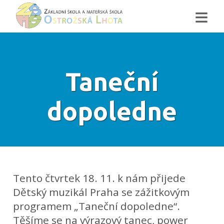
≡
Taneční
dopoledne
Tento čtvrtek 18. 11. k nám přijede
Dětský muzikál Praha se zážitkovým
programem „Taneční dopoledne“.
Těšíme se na výrazový tanec, power