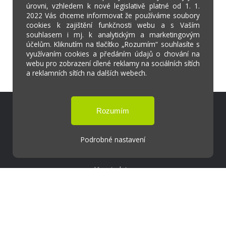
úrovni, vzhledem k nové legislativě platné od 1. 1.
2022 Vás chceme informovat že používáme soubory
cookies k zajištění funkčnosti webu a s Vaším
souhlasem i mj. k analytickým a marketingovým
účelům. Kliknutím na tlačítko „Rozumím“ souhlasíte s
využívaním cookies a předáním údajů o chování na
webu pro zobrazení cílené reklamy na sociálních sítích
a reklamních sítích na dalších webech.
Škola Online
Strava.cz
Podrobné nastavení
Kontakty
Projekty
Virtuální prohlídka