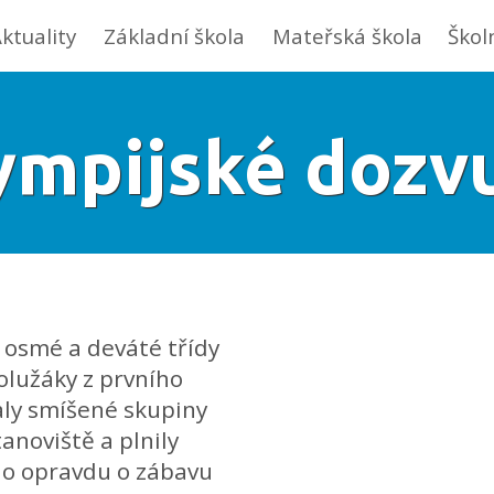
ktuality
Základní škola
Mateřská škola
Škol
ympijské dozv
é, osmé a deváté třídy
olužáky z prvního
aly smíšené skupiny
anoviště a plnily
ylo opravdu o zábavu