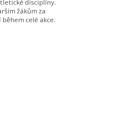
letické disciplíny.
arším žákům za
í během celé akce.