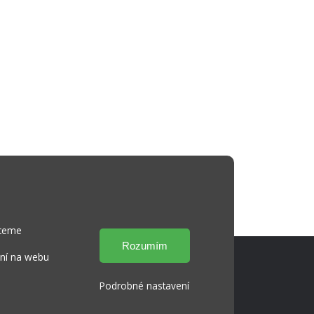
hceme
ání na webu
Podrobné nastavení
Cookies