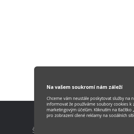
Na vašem soukromí nám záleží
Chceme vám neustále poskytovat služby na nej
informovat že používáme soubory cookies k za
marketingovým účelům. Kliknutím na tlačítko
pro zobrazení cílené reklamy na sociálních sít
Škola Online