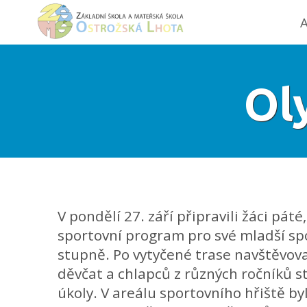
A
Ol
V pondělí 27. září připravili žáci pát
sportovní program pro své mladší sp
stupně. Po vytyčené trase navštěvov
děvčat a chlapců z různých ročníků st
úkoly. V areálu sportovního hřiště b