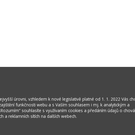
vyšší úrovni, vzhledem k nové legislativě platné od 1. 1. 2022 Vás c
jištění funkčnosti webu a s Vaším souhlasem i mj. k analytickým a
 „Rozumím“ souhlasíte s využívaním cookies a předáním údajů o chov
ích a reklamních sítích na dalších webech.
Kontakty