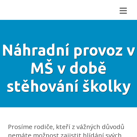
≡
Náhradní provoz v
MŠ v době
stěhování školky
Prosíme rodiče, kteří z vážných důvodů
nemáte možnost zajistit hlídání svých