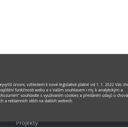
vyšší úrovni, vzhledem k nové legislativě platné od 1. 1. 2022 Vás c
jištění funkčnosti webu a s Vaším souhlasem i mj. k analytickým a
 „Rozumím“ souhlasíte s využívaním cookies a předáním údajů o chov
ích a reklamních sítích na dalších webech.
Kontakty
Projekty