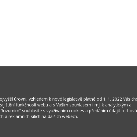
vyšší úrovni, vzhledem k nové legislativě platné od 1. 1. 2022 Vás c
jištění funkčnosti webu a s Vaším souhlasem i mj. k analytickým a
 „Rozumím“ souhlasíte s využívaním cookies a předáním údajů o chov
ích a reklamních sítích na dalších webech.
Kontakty