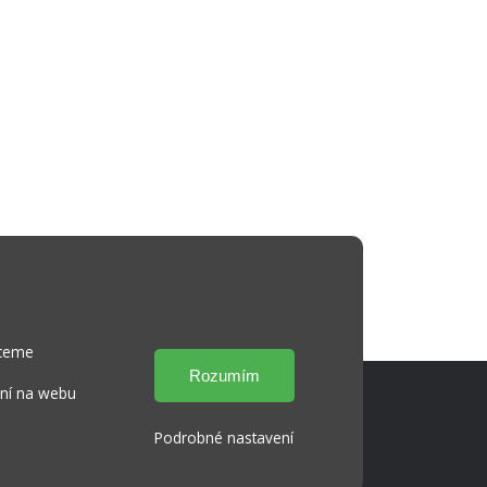
hceme
ání na webu
Podrobné nastavení
Cookies