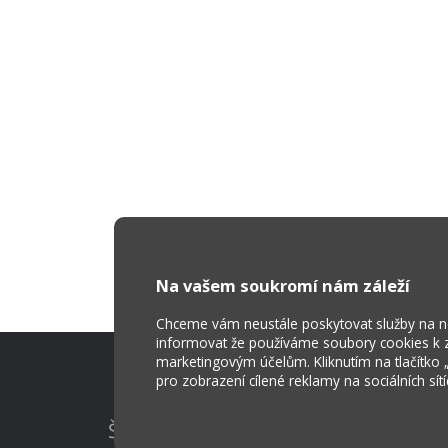
Na vašem soukromí nám záleží
Chceme vám neustále poskytovat služby na nej
informovat že používáme soubory cookies k za
marketingovým účelům. Kliknutím na tlačítko
pro zobrazení cílené reklamy na sociálních sít
Škola Online