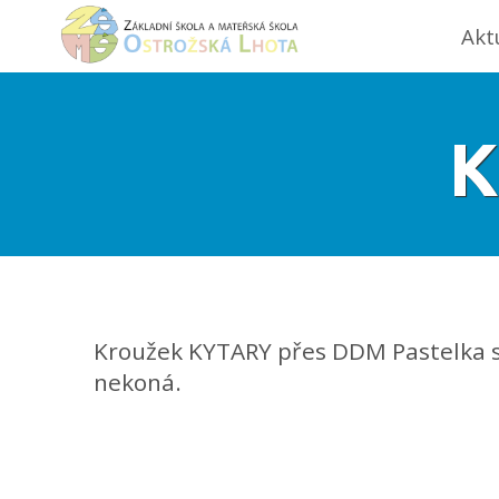
Akt
K
Kroužek KYTARY přes DDM Pastelka se 
nekoná.