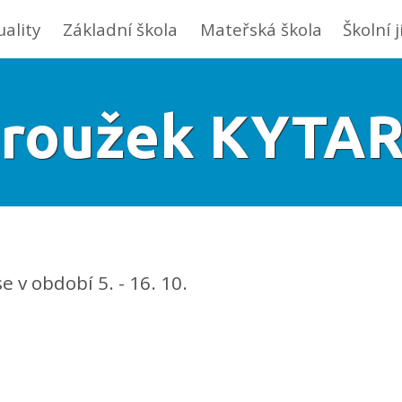
uality
Základní škola
Mateřská škola
Školní 
roužek KYTA
v období 5. - 16. 10.