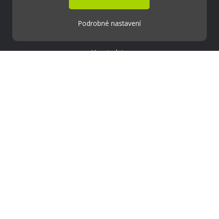
Škola Online
Strava.cz
Podrobné nastavení
Kontakty
Projekty
Virtuální prohlídka
Cookies
Přístupnost
Přihlášení
Základní škola a Mateřská škola Ostrožská
Lhota