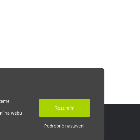
hceme
ání na webu
Podrobné nastavení
Cookies