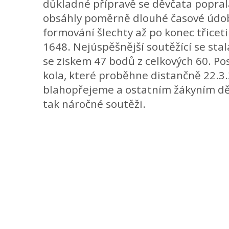
důkladné přípravě se děvčata poprala
obsáhly poměrně dlouhé časové údo
formování šlechty až po konec třiceti
1648. Nejúspěšnější soutěžící se st
se ziskem 47 bodů z celkových 60. P
kola, které proběhne distančně 22.3.
blahopřejeme a ostatním žákyním dě
tak náročné soutěži.