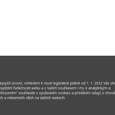
vyšší úrovni, vzhledem k nové legislativě platné od 1. 1. 2022 Vás c
jištění funkčnosti webu a s Vaším souhlasem i mj. k analytickým a
 „Rozumím“ souhlasíte s využívaním cookies a předáním údajů o chov
ích a reklamních sítích na dalších webech.
Kontakty