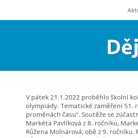
Akt
Dě
V pátek 21.1.2022 proběhlo školní ko
olympiády. Tematické zaměření 51. r
proměnách času“. Soutěže se zúčastn
Markéta Pavlíková z 8. ročníku, Mark
Růžena Molnárová, obě z 9. ročníku. P