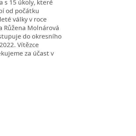
 s 15 úkoly, které
bí od počátku
leté války v roce
ala Růžena Molnárová
ostupuje do okresního
2022. Vítězce
kujeme za účast v