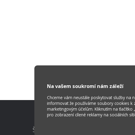
Na vašem soukromí nám záleží
Chceme vám neustále poskytovat služby na nej
informovat že používáme soubory cookies k za
marketingovým účelům. Kliknutím na tlačítko
pro zobrazení cílené reklamy na sociálních sít
Škola Online