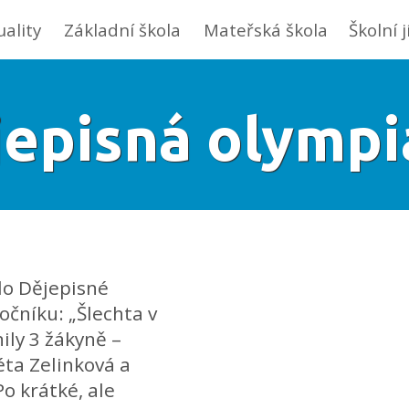
uality
Základní škola
Mateřská škola
Školní 
jepisná olympi
lo Dějepisné
očníku: „Šlechta v
ily 3 žákyně –
éta Zelinková a
o krátké, ale