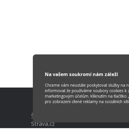
Na vašem soukromí nám záleží
Chceme vám neustále poskytovat služby na nej
informovat že používáme soubory cookies k za
marketingovým účelům. Kliknutím na tlačítko
pro zobrazení cílené reklamy na sociálních sít
Škola Online
Strava.cz