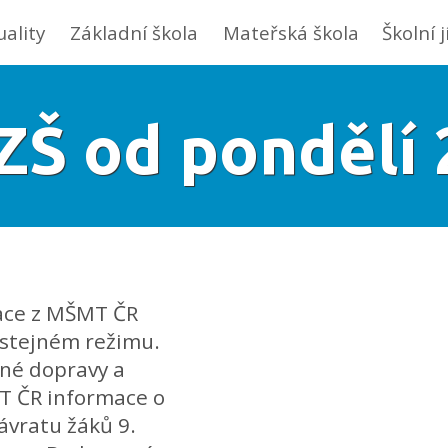
uality
Základní škola
Mateřská škola
Školní 
ZŠ od pondělí 
mace z MŠMT ČR
 stejném režimu.
jné dopravy a
T ČR informace o
ávratu žáků 9.