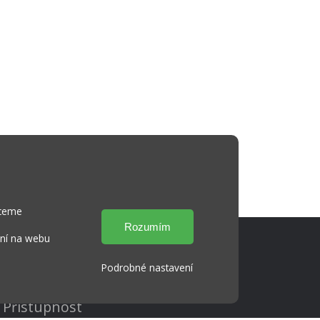
hceme
ání na webu
Podrobné nastavení
Cookies
Přístupnost