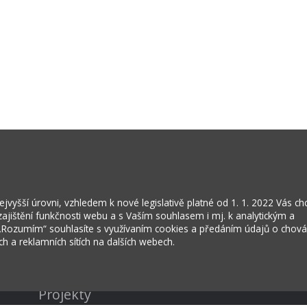
vyšší úrovni, vzhledem k nové legislativě platné od 1. 1. 2022 Vás c
jištění funkčnosti webu a s Vaším souhlasem i mj. k analytickým a
 „Rozumím“ souhlasíte s využívaním cookies a předáním údajů o chov
ích a reklamních sítích na dalších webech.
Kontakty
Projekty