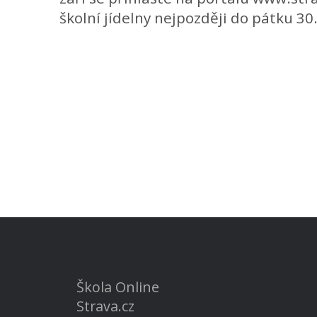
školní jídelny nejpozději do pátku 30
Škola Online
Strava.cz