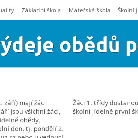
uality
Základní škola
Mateřská škola
Školní 
výdeje obědů p
 září) mají žáci
Žáci 1. třídy dostano
í jsou všichni žáci,
školní jídelně první šk
videlně obědy,
lní den, tj. pondělí 2.
ava.cz nebo u vedoucí