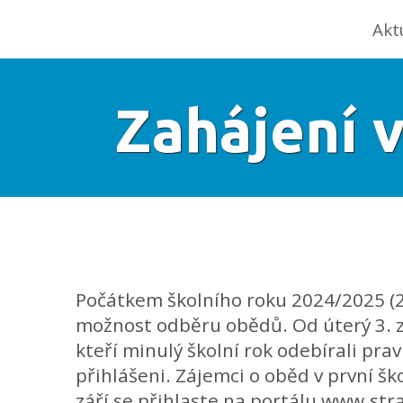
Akt
Zahájení 
Počátkem školního roku 2024/2025 (2.
možnost odběru obědů. Od úterý 3. zář
kteří minulý školní rok odebírali pra
přihlášeni. Zájemci o oběd v první ško
září se přihlaste na portálu www.str