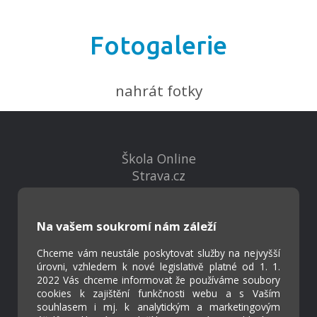
Fotogalerie
nahrát fotky
Škola Online
Strava.cz
Kontakty
Na vašem soukromí nám záleží
Projekty
Chceme vám neustále poskytovat služby na nejvyšší
Virtuální prohlídka
úrovni, vzhledem k nové legislativě platné od 1. 1.
2022 Vás chceme informovat že používáme soubory
cookies k zajištění funkčnosti webu a s Vaším
Cookies
souhlasem i mj. k analytickým a marketingovým