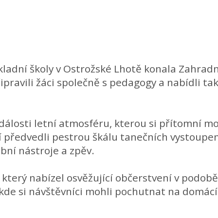
ladní školy v Ostrožské Lhotě konala Zahradní
řipravili žáci společně s pedagogy a nabídli 
dálosti letní atmosféru, kterou si přítomní m
í předvedli pestrou škálu tanečních vystoupen
bní nástroje a zpěv.
, který nabízel osvěžující občerstvení v podob
 kde si návštěvníci mohli pochutnat na domá