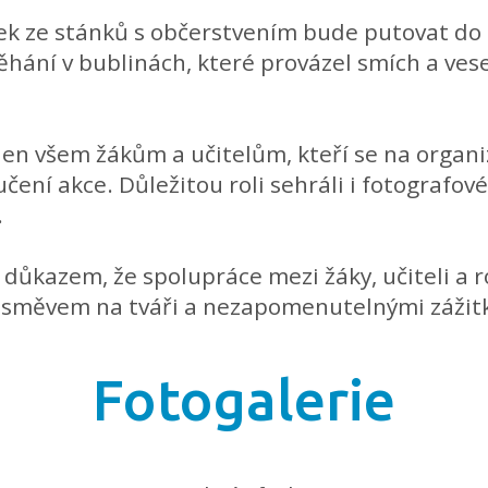
žek ze stánků s občerstvením bude putovat do 
ání v bublinách, které provázel smích a vesel
en všem žákům a učitelům, kteří se na organiza
vučení akce. Důležitou roli sehráli i fotografov
.
a důkazem, že spolupráce mezi žáky, učiteli a r
 úsměvem na tváři a nezapomenutelnými záži
Fotogalerie