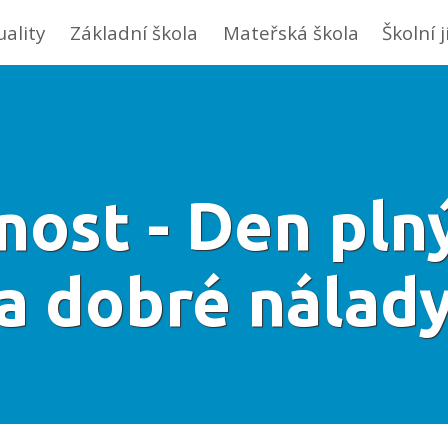
uality
Základní škola
Mateřská škola
Školní 
nost - Den pln
a dobré nálad