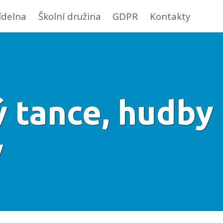
jídelna
Školní družina
GDPR
Kontakty
ý tance, hudby
y