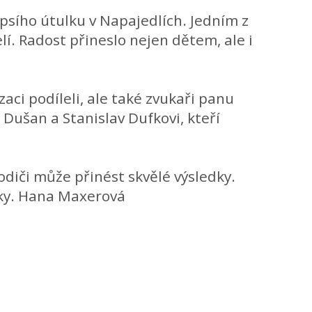
psího útulku v Napajedlích. Jedním z
í. Radost přineslo nejen dětem, ale i
ci podíleli, ale také zvukaři panu
é Dušan a Stanislav Dufkovi, kteří
odiči může přinést skvělé výsledky.
tky. Hana Maxerová