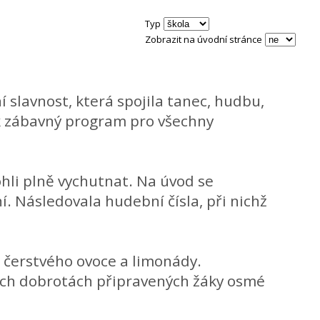
Typ
Zobrazit na úvodní stránce
 slavnost, která spojila tanec, hudbu,
tak zábavný program pro všechny
ohli plně vychutnat. Na úvod se
í. Následovala hudební čísla, při nichž
ě čerstvého ovoce a limonády.
cích dobrotách připravených žáky osmé