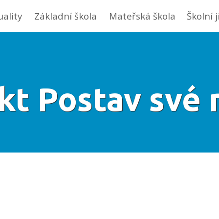
uality
Základní škola
Mateřská škola
Školní 
kt Postav své