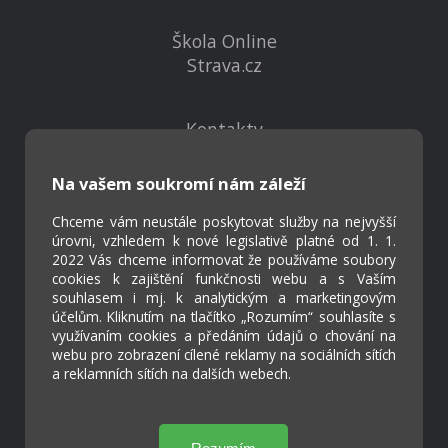
Škola Online
Strava.cz
Kontakty
Projekty
Virtuální prohlídka
Na vašem soukromí nám záleží
Chceme vám neustále poskytovat služby na nejvyšší
Cookies
úrovni, vzhledem k nové legislativě platné od 1. 1.
2022 Vás chceme informovat že používáme soubory
Přístupnost
cookies k zajištění funkčnosti webu a s Vaším
Přihlášení
souhlasem i mj. k analytickým a marketingovým
účelům. Kliknutím na tlačítko „Rozumím“ souhlasíte s
využívaním cookies a předáním údajů o chování na
webu pro zobrazení cílené reklamy na sociálních sítích
a reklamních sítích na dalších webech.
Základní škola a Mateřská škola Ostrožská