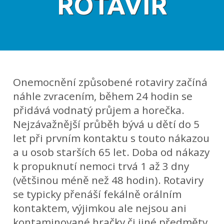
ROTAVIR
Onemocnění způsobené rotaviry začíná
náhle zvracením, během 24 hodin se
přidává vodnatý průjem a horečka.
Nejzávažnější průběh bývá u dětí do 5
let při prvním kontaktu s touto nákazou
a u osob starších 65 let. Doba od nákazy
k propuknutí nemoci trvá 1 až 3 dny
(většinou méně než 48 hodin). Rotaviry
se typicky přenáší fekálně orálním
kontaktem, výjimkou ale nejsou ani
kontaminované hračky či jiné předměty,