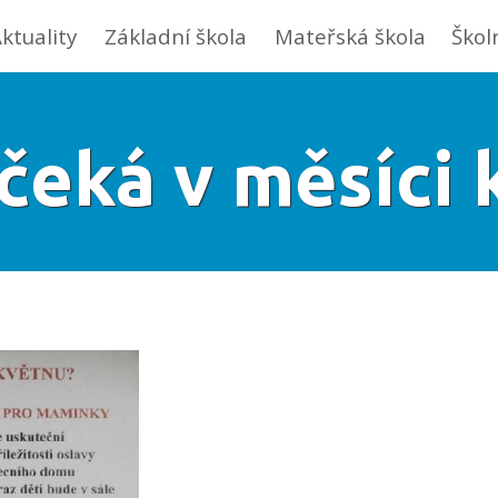
ktuality
Základní škola
Mateřská škola
Škol
čeká v měsíci