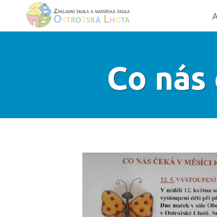
A
Co nás 