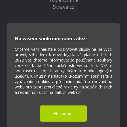
Škola Online
Strava.cz
Kontakty
Projekty
Virtuální prohlídka
Na vašem soukromí nám záleží
Chceme vám neustále poskytovat služby na nejvyšší
úrovni, vzhledem k nové legislativě platné od 1. 1.
Cookies
2022 Vás chceme informovat že používáme soubory
Přístupnost
cookies k zajištění funkčnosti webu a s Vaším
Přihlášení
souhlasem i mj. k analytickým a marketingovým
účelům. Kliknutím na tlačítko „Rozumím“ souhlasíte s
využívaním cookies a předáním údajů o chování na
webu pro zobrazení cílené reklamy na sociálních sítích
a reklamních sítích na dalších webech.
Základní škola a Mateřská škola Ostrožská
Lhota