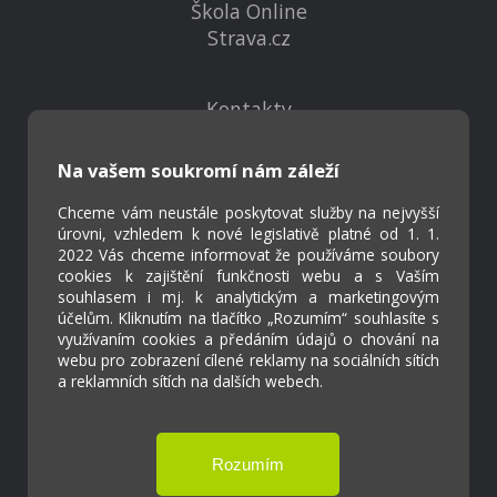
Škola Online
Strava.cz
Kontakty
Projekty
Virtuální prohlídka
Na vašem soukromí nám záleží
Chceme vám neustále poskytovat služby na nejvyšší
Cookies
úrovni, vzhledem k nové legislativě platné od 1. 1.
2022 Vás chceme informovat že používáme soubory
Přístupnost
cookies k zajištění funkčnosti webu a s Vaším
Přihlášení
souhlasem i mj. k analytickým a marketingovým
účelům. Kliknutím na tlačítko „Rozumím“ souhlasíte s
využívaním cookies a předáním údajů o chování na
webu pro zobrazení cílené reklamy na sociálních sítích
a reklamních sítích na dalších webech.
Základní škola a Mateřská škola Ostrožská
Lhota