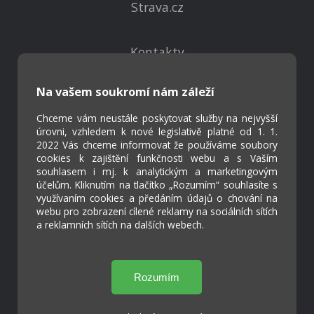
Strava.cz
Kontakty
Projekty
Virtuální prohlídka
Na vašem soukromí nám záleží
Chceme vám neustále poskytovat služby na nejvyšší
Cookies
úrovni, vzhledem k nové legislativě platné od 1. 1.
2022 Vás chceme informovat že používáme soubory
Přístupnost
cookies k zajištění funkčnosti webu a s Vaším
Přihlášení
souhlasem i mj. k analytickým a marketingovým
účelům. Kliknutím na tlačítko „Rozumím“ souhlasíte s
využívaním cookies a předáním údajů o chování na
webu pro zobrazení cílené reklamy na sociálních sítích
a reklamních sítích na dalších webech.
Základní škola a Mateřská škola Ostrožská
Lhota