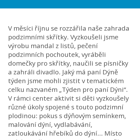
V měsíci říjnu se rozzářila naše zahrada
podzimními skřítky. Vyzkoušeli jsme
výrobu mandal z listů, pečení
podzimních pochoutek, vyráběli
domečky pro skřítky, naučili se písničky
a zahráli divadlo. Jaký má paní Dýně
týden jsme mohli zjistit v tematickém
celku nazvaném „Týden pro paní Dýni“.
V rámci center aktivit si děti vyzkoušely
různé úkoly spojené s touto podzimní
plodinou: pokus s dýňovým semínkem,
malování dýní, vydlabávání,
zatloukávání hřebíků do dýní... Místo