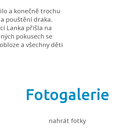
řilo a konečně trochu
 na pouštění draka.
cí Lanka přišla na
ených pokusech se
 obloze a všechny děti
Fotogalerie
nahrát fotky