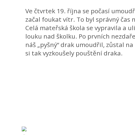
Ve čtvrtek 19. října se počasí umoud
začal foukat vítr. To byl správný čas
Celá mateřská škola se vypravila a uli
louku nad školku. Po prvních nezdař
náš „pyšný“ drak umoudřil, zůstal na
si tak vyzkoušely pouštění draka.