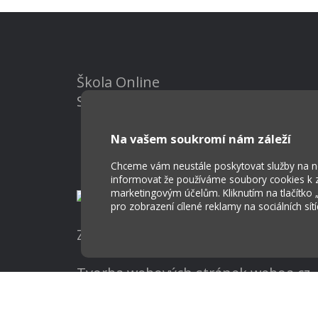
Škola Online
Strava.cz
Na vašem soukromí nám záleží
Chceme vám neustále poskytovat služby na nej
informovat že používáme soubory cookies k za
marketingovým účelům. Kliknutím na tlačítko
pro zobrazení cílené reklamy na sociálních sít
Základní škola a Mateřská škola Ost
Tvorba webových stránek weboa.cz