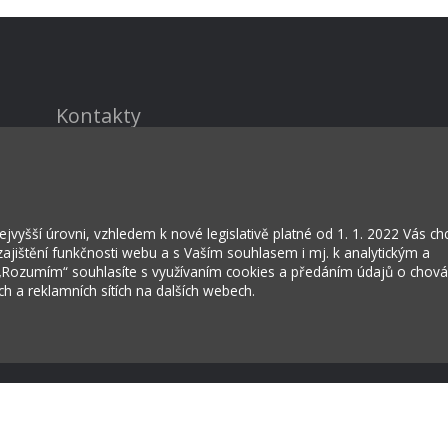
Kontakty
Projekty
Virtuální prohlídka
vyšší úrovni, vzhledem k nové legislativě platné od 1. 1. 2022 Vás c
jištění funkčnosti webu a s Vaším souhlasem i mj. k analytickým a
 „Rozumím“ souhlasíte s využívaním cookies a předáním údajů o chov
ích a reklamních sítích na dalších webech.
rožská Lhota