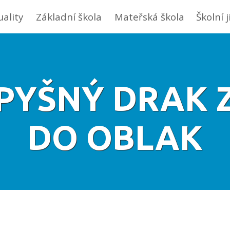
uality
Základní škola
Mateřská škola
Školní 
 PYŠNÝ DRAK 
DO OBLAK