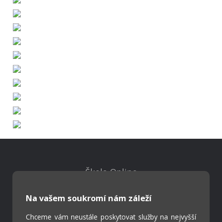
Škola Online
Strava.cz
Na vašem soukromí nám záleží
Kontakty
Chceme vám neustále poskytovat služby na nejvyšší