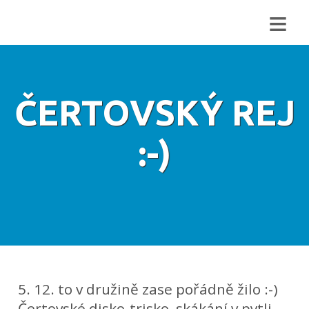
≡
ČERTOVSKÝ REJ
:-)
5. 12. to v družině zase pořádně žilo :-)
Čertovské disko-trisko, skákání v pytli