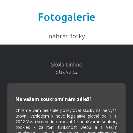
Fotogalerie
nahrát fotky
Škola Online
Strava.cz
Kontakty
Projekty
Na vašem soukromí nám záleží
Virtuální prohlídka
Chceme vám neustále poskytovat služby na nejvyšší
úrovni, vzhledem k nové legislativě platné od 1. 1.
2022 Vás chceme informovat že používáme soubory
Cookies
cookies k zajištění funkčnosti webu a s Vaším
Přístupnost
souhlasem i mj. k analytickým a marketingovým