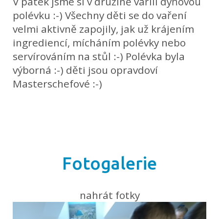
V pátek jsme si v družině vařili dýňovou
polévku :-) Všechny děti se do vaření
velmi aktivně zapojily, jak už krájením
ingrediencí, mícháním polévky nebo
servírováním na stůl :-) Polévka byla
výborná :-) děti jsou opravdoví
Masterschefové :-)
Fotogalerie
nahrát fotky