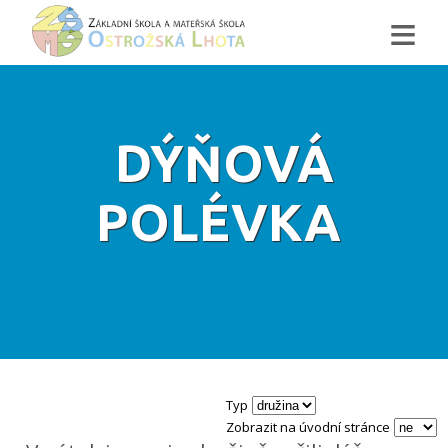
≡
DÝŇOVÁ
POLÉVKA
Typ
Zobrazit na úvodní stránce