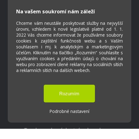
Strava.cz
Na vašem soukromí nám záleží
Kontakty
Chceme vám neustále poskytovat služby na nejvyšší
úrovni, vzhledem k nové legislativě platné od 1. 1.
Projekty
2022 Vás chceme informovat že používáme soubory
Virtuální prohlídka
cookies k zajištění funkčnosti webu a s Vaším
souhlasem i mj. k analytickým a marketingovým
účelům. Kliknutím na tlačítko „Rozumím“ souhlasíte s
Cookies
využívaním cookies a předáním údajů o chování na
webu pro zobrazení cílené reklamy na sociálních sítích
Přístupnost
a reklamních sítích na dalších webech.
Přihlášení
Základní škola a Mateřská škola Ostrožská
Podrobné nastavení
Lhota
Tvorba webových stránek weboa.cz