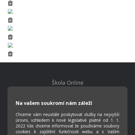
Škola Online
Strava.cz
Na vašem soukromí nám záleží
Kontakty
Chceme vám neustále poskytovat služby na nejvyšší
Projekty
úrovni, vzhledem k nové legislativě platné od 1. 1.
Virtuální prohlídka
2022 Vás chceme informovat že používáme soubory
cookies k zajištění funkčnosti webu a s Vaším