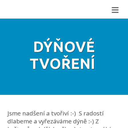
≡
DÝŇOVÉ
TVOŘENÍ
Jsme nadšení a tvořiví :-) S radostí
dlabeme a vyřezáváme dýně :-) Z