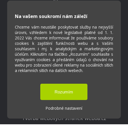
Strava.cz
Na vašem soukromí nám záleží
Kontakty
Projekty
Chceme vám neustále poskytovat služby na nejvyšší
úrovni, vzhledem k nové legislativě platné od 1. 1.
Virtuální prohlídka
2022 Vás chceme informovat že používáme soubory
cookies k zajištění funkčnosti webu a s Vaším
souhlasem i mj. k analytickým a marketingovým
Cookies
účelům. Kliknutím na tlačítko „Rozumím“ souhlasíte s
Přístupnost
využívaním cookies a předáním údajů o chování na
Přihlášení
webu pro zobrazení cílené reklamy na sociálních sítích
a reklamních sítích na dalších webech.
Základní škola a Mateřská škola Ostrožská
Lhota
Podrobné nastavení
Tvorba webových stránek weboa.cz