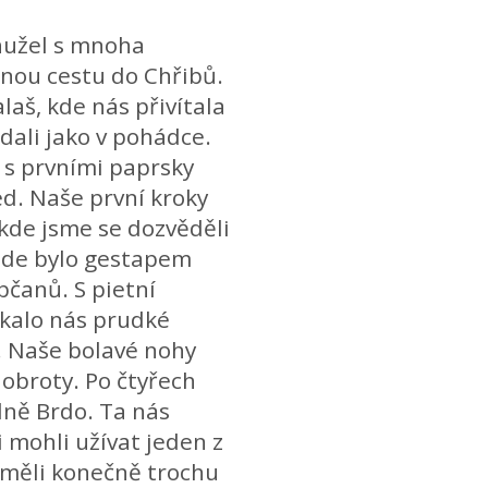
ohužel s mnoha
nou cestu do Chřibů.
laš, kde nás přivítala
dali jako v pohádce.
 s prvními paprsky
d. Naše první kroky
kde jsme se dozvěděli
zde bylo gestapem
bčanů. S pietní
kalo nás prudké
. Naše bolavé nohy
dobroty. Po čtyřech
dně Brdo. Ta nás
 mohli užívat jeden z
 měli konečně trochu