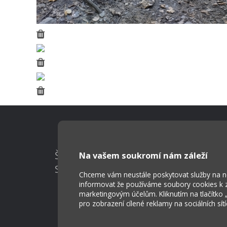
Škola Online
Na vašem soukromí nám záleží
Strava.cz
Chceme vám neustále poskytovat služby na nej
informovat že používáme soubory cookies k za
marketingovým účelům. Kliknutím na tlačítko
pro zobrazení cílené reklamy na sociálních sít