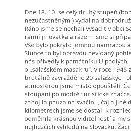
Dne 18. 10. se celý druhý stupeň (b
nezúčastněnými) vydal na dobrodruž
Ráno jsme se nechali vysadit v obci Sa
ranní jinovatka a rázem jsme si připa
Vše bylo pokryto jemnou námrazou a
Slunce to byl opravdu nevídaný pohle
nás přivedly k památníku U padlých, 
o „salašském masakru“. V roce 1945 
brutálně zavražděno 20 salašských o
atmosférou jsme místo opouštěli. Če
stoupání po modré turistické značce
zahojila pauza na svačinu, čaj a jiné 
kilometrech jsme se dostali k rozhle
odměnila krásnou viditelností a my si
nejhezčích výhledů na Slovácku. Žáci