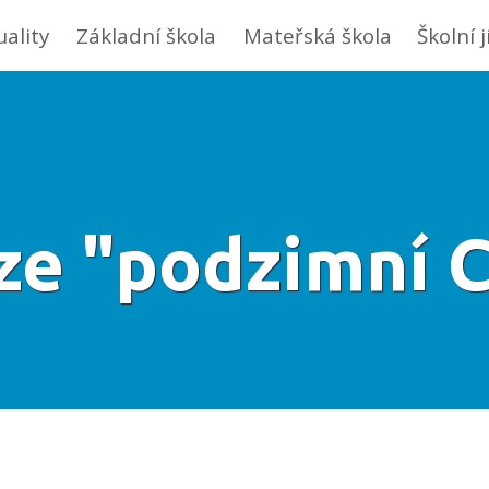
uality
Základní škola
Mateřská škola
Školní 
ze "podzimní C