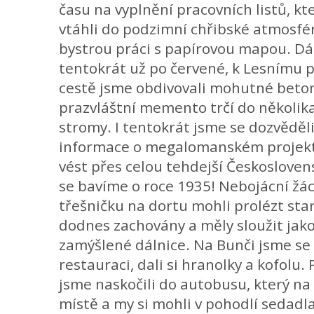
času na vyplnění pracovních listů, kte
vtáhli do podzimní chřibské atmosfér
bystrou práci s papírovou mapou. Dál
tentokrát už po červené, k Lesnímu 
cestě jsme obdivovali mohutné betono
prazvláštní memento trčí do několik
stromy. I tentokrát jsme se dozvědě
informace o megalomanském projektu
vést přes celou tehdejší Českosloven
se bavíme o roce 1935! Nebojácní žáci 
třešničku na dortu mohli prolézt star
dodnes zachovány a měly sloužit jak
zamýšlené dálnice. Na Bunči jsme se c
restauraci, dali si hranolky a kofolu
jsme naskočili do autobusu, který na 
místě a my si mohli v pohodlí sedadl