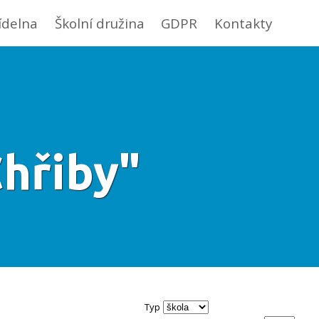
jídelna
Školní družina
GDPR
Kontakty
hřiby"
Typ