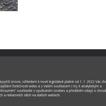
Kontakty
Projekty
vyšší úrovni, vzhledem k nové legislativě platné od 1. 1. 2022 Vás c
Virtuální prohlídka
jištění funkčnosti webu a s Vaším souhlasem i mj. k analytickým a
 „Rozumím“ souhlasíte s využívaním cookies a předáním údajů o chov
ích a reklamních sítích na dalších webech.