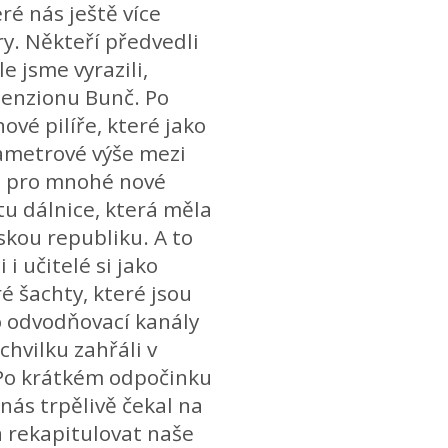
ré nás ještě více
y. Někteří předvedli
e jsme vyrazili,
penzionu Bunč. Po
vé pilíře, které jako
ametrové výše mezi
li pro mnohé nové
 dálnice, která měla
skou republiku. A to
i učitelé si jako
é šachty, které jsou
o odvodňovací kanály
hvilku zahřáli v
. Po krátkém odpočinku
nás trpělivě čekal na
a rekapitulovat naše