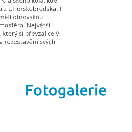
 Krajského kola, kde
u z Uherskobrodska. I
o měli obrovskou
mosféra. Největší
který si převzal celý
 a rozestavění svých
Fotogalerie