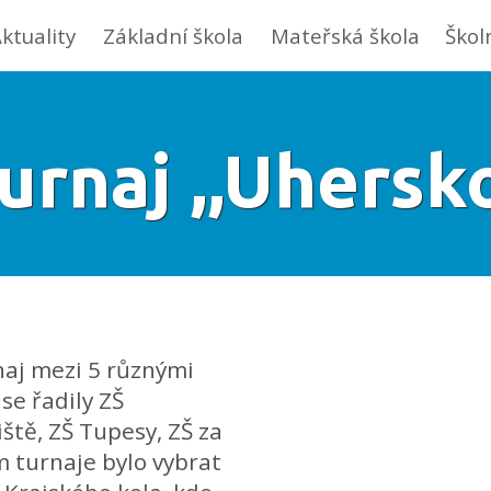
ktuality
Základní škola
Mateřská škola
Škol
urnaj ,,Uhersk
naj mezi 5 různými
se řadily ZŠ
tě, ZŠ Tupesy, ZŠ za
m turnaje bylo vybrat