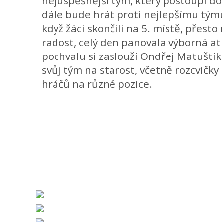
nejúspěšnější tým, který postoupí do
dále bude hrát proti nejlepšímu tým
když žáci skončili na 5. místě, přest
radost, celý den panovala výborná at
pochvalu si zaslouží Ondřej Matuštík, 
svůj tým na starost, včetně rozcvičky
hráčů na různé pozice.