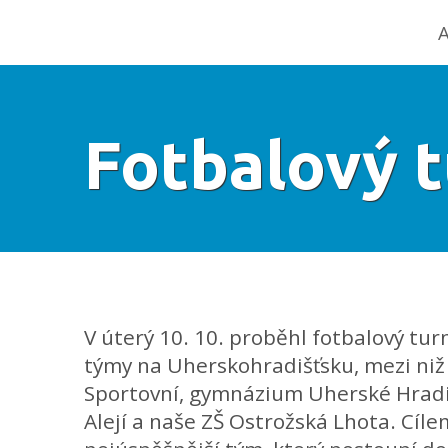
A
Fotbalový t
V úterý 10. 10. proběhl fotbalový tur
týmy na Uherskohradišťsku, mezi niž 
Sportovní, gymnázium Uherské Hradiš
Alejí a naše ZŠ Ostrožská Lhota. Cíle