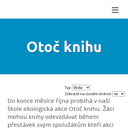
≡
Otoč knihu
Typ
Zobrazit na úvodní stránce
Do konce měsíce října probíhá v naší
škole ekologická akce Otoč knihu. Žáci
mohou knihy odevzdávat během
přestávek svým spolužákům kteří akci