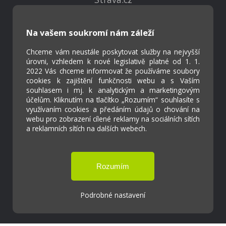
Kontakty
Na vašem soukromí nám záleží
Projekty
Chceme vám neustále poskytovat služby na nejvyšší
Virtuální prohlídka
úrovni, vzhledem k nové legislativě platné od 1. 1.
2022 Vás chceme informovat že používáme soubory
cookies k zajištění funkčnosti webu a s Vaším
Cookies
souhlasem i mj. k analytickým a marketingovým
Přístupnost
účelům. Kliknutím na tlačítko „Rozumím“ souhlasíte s
využívaním cookies a předáním údajů o chování na
Přihlášení
webu pro zobrazení cílené reklamy na sociálních sítích
a reklamních sítích na dalších webech.
Základní škola a Mateřská škola Ostrožská
Lhota
Podrobné nastavení
Tvorba webových stránek weboa.cz