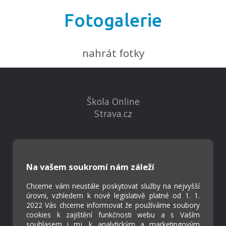
Fotogalerie
nahrát fotky
Škola Online
Strava.cz
Kontakty
Projekty
Na vašem soukromí nám záleží
Virtuální prohlídka
Chceme vám neustále poskytovat služby na nejvyšší
úrovni, vzhledem k nové legislativě platné od 1. 1.
Cookies
2022 Vás chceme informovat že používáme soubory
Přístupnost
cookies k zajištění funkčnosti webu a s Vaším
souhlasem i mj. k analytickým a marketingovým