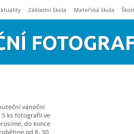
ktuality
Základní škola
Mateřská škola
Škol
NÍ FOTOGRA
skuteční vánoční
5 ks fotografií ve
prosíme, do konce
 proběhne od 8. 30