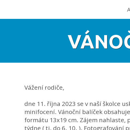
A
VÁNOČ
Vážení rodiče,
dne 11. října 2023 se v naší školce u
minifocení. Vánoční balíček obsahuje 
formátu 13x19 cm. Zájem nahlaste, 
týdne ( tj. do 6. 10. ). Fotografování