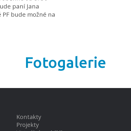
bude paní Jana
ně PF bude možné na
Fotogalerie
Kontakty
Projekty