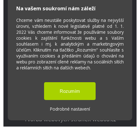
Na vašem soukromí nám záleží
Kontakty
Projekty
Chceme vám neustále poskytovat služby na nejvyšší
Virtuální prohlídka
úrovni, vzhledem k nové legislativě platné od 1. 1.
2022 Vás chceme informovat že používáme soubory
cookies k zajištění funkčnosti webu a s Vaším
souhlasem i mj. k analytickým a marketingovým
Cookies
účelům. Kliknutím na tlačítko „Rozumím“ souhlasíte s
Přístupnost
využívaním cookies a předáním údajů o chování na
Přihlášení
webu pro zobrazení cílené reklamy na sociálních sítích
a reklamních sítích na dalších webech.
Základní škola a Mateřská škola Ostrožská
Lhota
Podrobné nastavení
Tvorba webových stránek weboa.cz