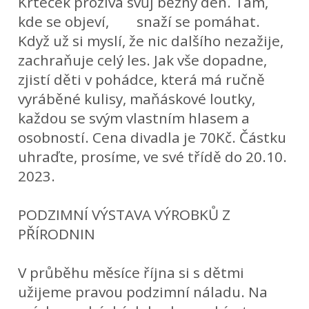
Krteček prožívá svůj běžný den. Tam,
kde se objeví, snaží se pomáhat.
Když už si myslí, že nic dalšího nezažije,
zachraňuje celý les. Jak vše dopadne,
zjistí děti v pohádce, která má ručně
vyráběné kulisy, maňáskové loutky,
každou se svým vlastním hlasem a
osobností. Cena divadla je 70Kč. Částku
uhraďte, prosíme, ve své třídě do 20.10.
2023.
PODZIMNÍ VÝSTAVA VÝROBKŮ Z
PŘÍRODNIN
V průběhu měsíce října si s dětmi
užijeme pravou podzimní náladu. Na