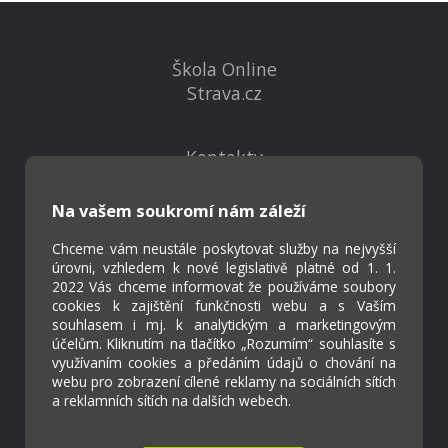
Škola Online
Strava.cz
Kontakty
Projekty
Virtuální prohlídka
Na vašem soukromí nám záleží
Chceme vám neustále poskytovat služby na nejvyšší
Cookies
úrovni, vzhledem k nové legislativě platné od 1. 1.
2022 Vás chceme informovat že používáme soubory
Přístupnost
cookies k zajištění funkčnosti webu a s Vaším
Přihlášení
souhlasem i mj. k analytickým a marketingovým
účelům. Kliknutím na tlačítko „Rozumím“ souhlasíte s
využívaním cookies a předáním údajů o chování na
webu pro zobrazení cílené reklamy na sociálních sítích
a reklamních sítích na dalších webech.