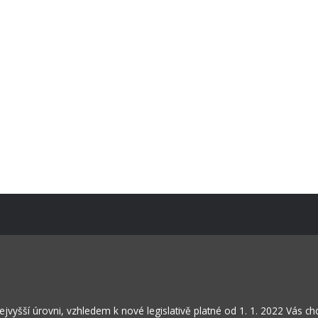
Kontakty
Projekty
Virtuální prohlídka
vyšší úrovni, vzhledem k nové legislativě platné od 1. 1. 2022 Vás c