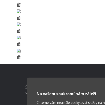
Škola Online
Strava.cz
Na vašem soukromí nám záleží
Chceme vám neustále poskytovat služby na nej