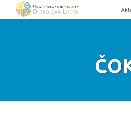
Akt
ČOK