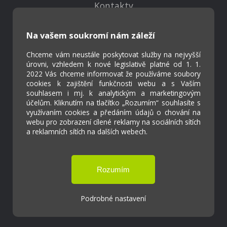
Kontakty
Projekty
Virtuální prohlídka
Na vašem soukromí nám záleží
Chceme vám neustále poskytovat služby na nejvyšší
Cookies
úrovni, vzhledem k nové legislativě platné od 1. 1.
Přístupnost
2022 Vás chceme informovat že používáme soubory
cookies k zajištění funkčnosti webu a s Vaším
Přihlášení
souhlasem i mj. k analytickým a marketingovým
účelům. Kliknutím na tlačítko „Rozumím“ souhlasíte s
využívaním cookies a předáním údajů o chování na
webu pro zobrazení cílené reklamy na sociálních sítích
a reklamních sítích na dalších webech.
Základní škola a Mateřská škola Ostrožská
Lhota
Tvorba webových stránek weboa.cz
Podrobné nastavení