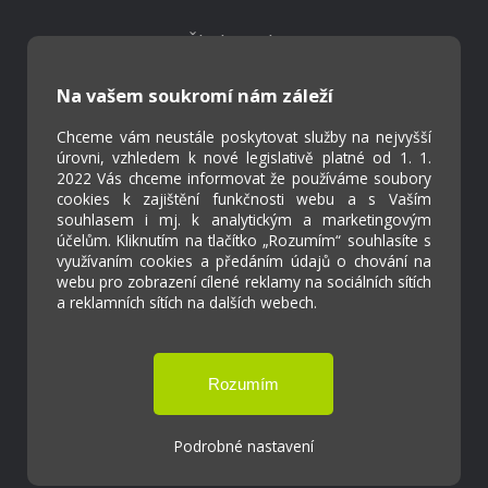
Škola Online
Strava.cz
Na vašem soukromí nám záleží
Kontakty
Chceme vám neustále poskytovat služby na nejvyšší
úrovni, vzhledem k nové legislativě platné od 1. 1.
Projekty
2022 Vás chceme informovat že používáme soubory
Virtuální prohlídka
cookies k zajištění funkčnosti webu a s Vaším
souhlasem i mj. k analytickým a marketingovým
účelům. Kliknutím na tlačítko „Rozumím“ souhlasíte s
Cookies
využívaním cookies a předáním údajů o chování na
webu pro zobrazení cílené reklamy na sociálních sítích
Přístupnost
a reklamních sítích na dalších webech.
Přihlášení
Základní škola a Mateřská škola Ostrožská
Podrobné nastavení
Lhota