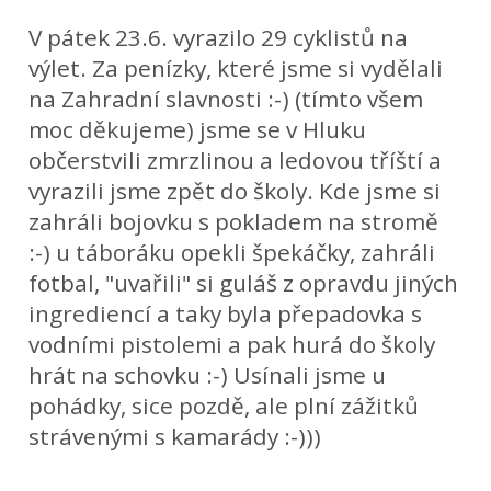
V pátek 23.6. vyrazilo 29 cyklistů na
výlet. Za penízky, které jsme si vydělali
na Zahradní slavnosti :-) (tímto všem
moc děkujeme) jsme se v Hluku
občerstvili zmrzlinou a ledovou tříští a
vyrazili jsme zpět do školy. Kde jsme si
zahráli bojovku s pokladem na stromě
:-) u táboráku opekli špekáčky, zahráli
fotbal, "uvařili" si guláš z opravdu jiných
ingrediencí a taky byla přepadovka s
vodními pistolemi a pak hurá do školy
hrát na schovku :-) Usínali jsme u
pohádky, sice pozdě, ale plní zážitků
strávenými s kamarády :-)))