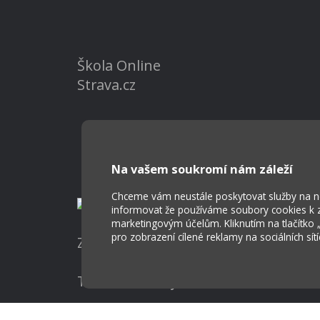
Škola Online
Strava.cz
Na vašem soukromí nám záleží
Chceme vám neustále poskytovat služby na nej
informovat že používáme soubory cookies k za
marketingovým účelům. Kliknutím na tlačítko
pro zobrazení cílené reklamy na sociálních sít
Základní škola a Mateřská škola Ost
Tvorba webových stránek weboa.cz