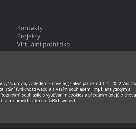
Kontakty
Projekty
Virtuální prohlídka
vyšší úrovni, vzhledem k nové legislativě platné od 1. 1. 2022 Vás c
jištění funkčnosti webu a s Vaším souhlasem i mj. k analytickým a
 „Rozumím“ souhlasíte s využívaním cookies a předáním údajů o chov
ích a reklamních sítích na dalších webech.
rožská Lhota