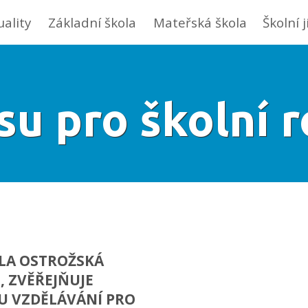
uality
Základní škola
Mateřská škola
Školní 
su pro školní 
OLA OSTROŽSKÁ
, ZVĚŘEJŇUJE
U VZDĚLÁVÁNÍ PRO