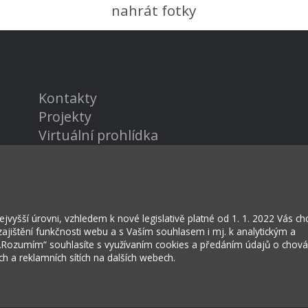
nahrát fotky
Kontakty
Projekty
Virtuální prohlídka
vyšší úrovni, vzhledem k nové legislativě platné od 1. 1. 2022 Vás c
jištění funkčnosti webu a s Vaším souhlasem i mj. k analytickým a
 „Rozumím“ souhlasíte s využívaním cookies a předáním údajů o chov
ích a reklamních sítích na dalších webech.
rožská Lhota