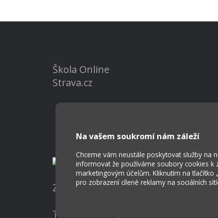
Škola Online
Strava.cz
Na vašem soukromí nám záleží
Chceme vám neustále poskytovat služby na nej
informovat že používáme soubory cookies k za
marketingovým účelům. Kliknutím na tlačítko
pro zobrazení cílené reklamy na sociálních sít
Základní škola a Mateřská škola Ost
Tvorba webových stránek weboa.cz