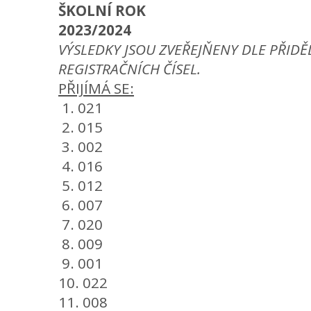
ŠKOLNÍ ROK
2023/2024
VÝSLEDKY JSOU ZVEŘEJŇENY DLE PŘID
REGISTRAČNÍCH ČÍSEL.
PŘIJÍMÁ SE:
1. 021
2. 015
3. 002
4. 016
5. 012
6. 007
7. 020
8. 009
9. 001
10. 022
11. 008