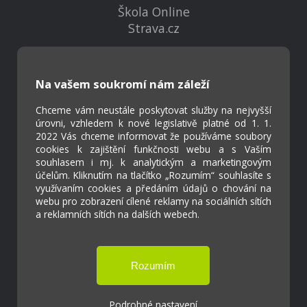
Škola Online
Strava.cz
Kontakty
Na vašem soukromí nám záleží
Projekty
Virtuální prohlídka
Chceme vám neustále poskytovat služby na nejvyšší
úrovni, vzhledem k nové legislativě platné od 1. 1.
2022 Vás chceme informovat že používáme soubory
Cookies
cookies k zajištění funkčnosti webu a s Vaším
souhlasem i mj. k analytickým a marketingovým
Přístupnost
účelům. Kliknutím na tlačítko „Rozumím“ souhlasíte s
Přihlášení
využívaním cookies a předáním údajů o chování na
webu pro zobrazení cílené reklamy na sociálních sítích
a reklamních sítích na dalších webech.
Základní škola a Mateřská škola Ostrožská
Lhota
Podrobné nastavení