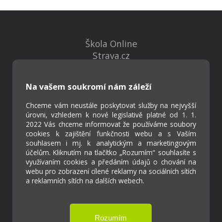
Škola Online
Strava.cz
Na vašem soukromí nám záleží
Kontakty
Projekty
Chceme vám neustále poskytovat služby na nejvyšší
Virtuální prohlídka
úrovni, vzhledem k nové legislativě platné od 1. 1.
2022 Vás chceme informovat že používáme soubory
cookies k zajištění funkčnosti webu a s Vaším
Cookies
souhlasem i mj. k analytickým a marketingovým
účelům. Kliknutím na tlačítko „Rozumím“ souhlasíte s
Přístupnost
využívaním cookies a předáním údajů o chování na
Přihlášení
webu pro zobrazení cílené reklamy na sociálních sítích
a reklamních sítích na dalších webech.