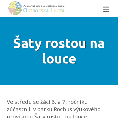
≡
Šaty rostou na
louce
Ve středu se žáci 6. a 7. ročníku
zúčastnili v parku Rochus výukového
programu Šaty rostou na louce.