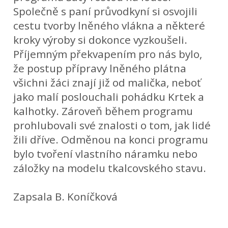
Společně s paní průvodkyní si osvojili
cestu tvorby lněného vlákna a některé
kroky výroby si dokonce vyzkoušeli.
Příjemným překvapením pro nás bylo,
že postup přípravy lněného plátna
všichni žáci znají již od malička, neboť
jako malí poslouchali pohádku Krtek a
kalhotky. Zároveň během programu
prohlubovali své znalosti o tom, jak lidé
žili dříve. Odměnou na konci programu
bylo tvoření vlastního náramku nebo
záložky na modelu tkalcovského stavu.
Zapsala B. Koníčková